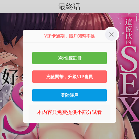
最终话
VIP卡過期，賬戶閱幣不足
3秒快速註冊
充值閱幣，升級VIP會員
登陸賬戶
本內容只免費提供小部分試看