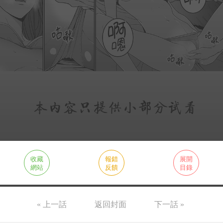
收藏
報錯
展開
網站
反饋
目錄
« 上一話
返回封面
下一話 »