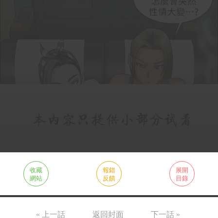
收藏
報錯
展開
網站
反饋
目錄
« 上一話
返回封面
下一話 »