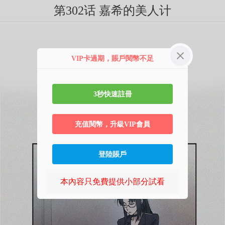
第302话 嘉希的美人计
VIP卡過期，賬戶閱幣不足
3秒快速註冊
充值閱幣，升級VIP會員
登陸賬戶
本內容只免費提供小部分試看